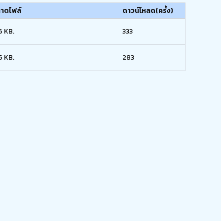
าดไฟล์
ดาวน์โหลด(ครั้ง)
6 KB.
333
5 KB.
283